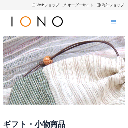
Webショップ
オーダーサイト
海外ショップ
内
容
を
Main
ス
Menu
キ
ッ
プ
ギフト・小物商品