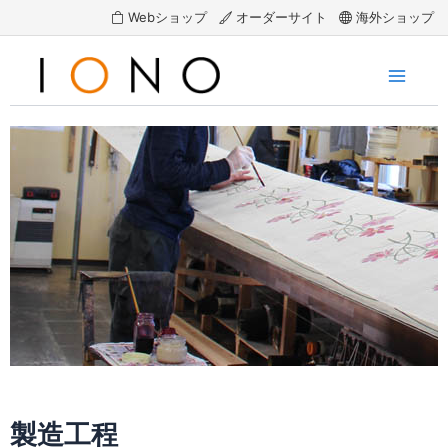
Webショップ
オーダーサイト
海外ショップ
内
容
を
Main
ス
Menu
キ
ッ
プ
製造工程