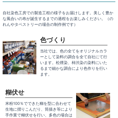
自社染色工房での製造工程の様子をお届けします。美しく豊か
な風合いの布が誕生するまでの過程をお楽しみください。（の
れんやタペストリーの場合の制作例です）
色づくり
当社では、色の全てをオリジナルカラ
ーとして染料の調合を全て自社にて行
います。松煙染、柿渋染の染料にいた
るまで細かな調合により色作りを行い
ます。
糊伏せ
米粉100％でできた糊を型に合わせて
生地に摺りこんだり、筒描き等により
手作業で糊伏せを行い、多色の場合は