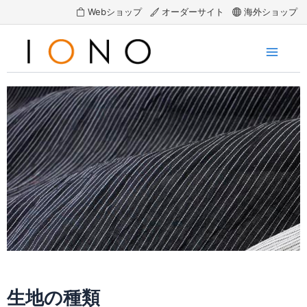
Webショップ
オーダーサイト
海外ショップ
内
容
を
Main
ス
Menu
キ
ッ
プ
生地の種類