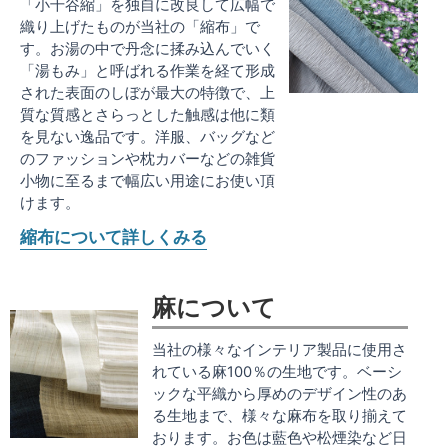
「小千谷縮」を独自に改良して広幅で
織り上げたものが当社の「縮布」で
す。お湯の中で丹念に揉み込んでいく
「湯もみ」と呼ばれる作業を経て形成
された表面のしぼが最大の特徴で、上
質な質感とさらっとした触感は他に類
を見ない逸品です。洋服、バッグなど
のファッションや枕カバーなどの雑貨
小物に至るまで幅広い用途にお使い頂
けます。
縮布について詳しくみる
麻について
当社の様々なインテリア製品に使用さ
れている麻100％の生地です。ベーシ
ックな平織から厚めのデザイン性のあ
る生地まで、様々な麻布を取り揃えて
おります。お色は藍色や松煙染など日